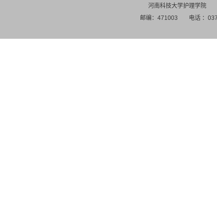
河南科技大学护理学院
邮编：471003
电话 ：037