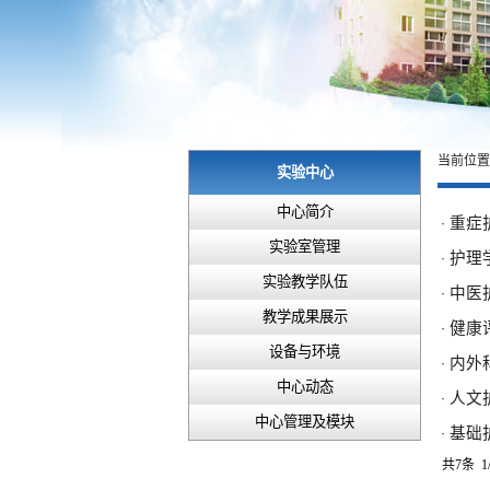
当前位
实验中心
中心简介
重症
·
实验室管理
护理
·
实验教学队伍
中医
·
教学成果展示
健康
·
设备与环境
内外
·
中心动态
人文
·
中心管理及模块
基础
·
共7条 1