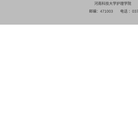
河南科技大学护理学院
邮编：471003
电话 ：037